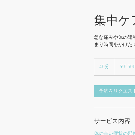
集中ケ
急な痛みや体の違
まり時間をかけた
￥5,500
(税
45分
4
￥5,50
抜
5
￥5,000)
分
予約をリクエス
サービス内容
体の辛い症状の部