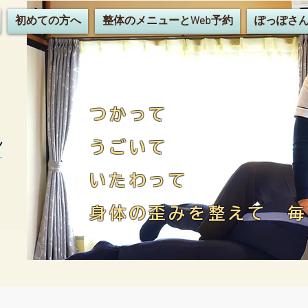
初めての方へ
整体のメニューとWeb予約
ぽっぽさ
つかって
うごいて
いたわって
​身体の歪みを整えて 