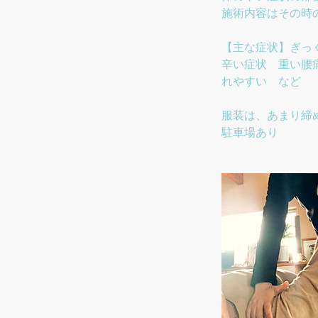
施術内容はその時
【主な症状】ぎっ
辛い症状 重い腰
れやすい など
服装は、あまり締
駐車場あり