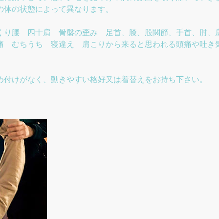
の体の状態によって異なります。
くり腰 四十肩 骨盤の歪み 足首、膝、股関節、手首、肘、
痛 むちうち 寝違え 肩こりから来ると思われる頭痛や吐き
め付けがなく、動きやすい格好又は着替えをお持ち下さい。