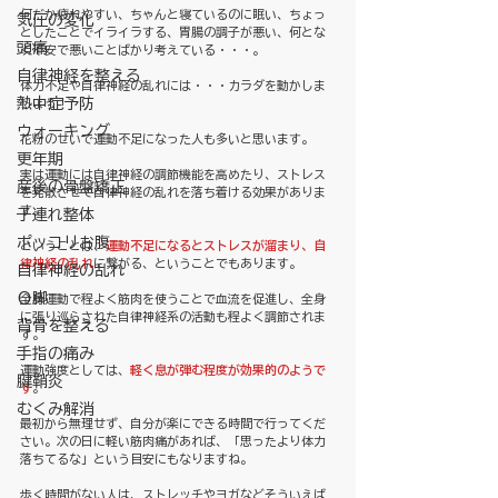
何だか疲れやすい、ちゃんと寝ているのに眠い、ちょっ
気圧の変化
としたことでイライラする、胃腸の調子が悪い、何とな
頭痛
く不安で悪いことばかり考えている・・・。
自律神経を整える
体力不足や自律神経の乱れには・・・カラダを動かしま
熱中症予防
しょう！
ウォーキング
花粉のせいで運動不足になった人も多いと思います。
更年期
実は運動には自律神経の調節機能を高めたり、ストレス
産後の骨盤矯正
を発散させて自律神経の乱れを落ち着ける効果がありま
す。
子連れ整体
ポッコリお腹
ということは、
運動不足になるとストレスが溜まり、自
律神経の乱れ
に繋がる、ということでもあります。
自律神経の乱れ
Ｏ脚
全身運動で程よく筋肉を使うことで血流を促進し、全身
に張り巡らされた自律神経系の活動も程よく調節されま
背骨を整える
す。
手指の痛み
運動強度としては、
軽く息が弾む程度が効果的のようで
腱鞘炎
す
。
むくみ解消
最初から無理せず、自分が楽にできる時間で行ってくだ
さい。次の日に軽い筋肉痛があれば、「思ったより体力
落ちてるな」という目安にもなりますね。
歩く時間がない人は、ストレッチやヨガなどそういえば