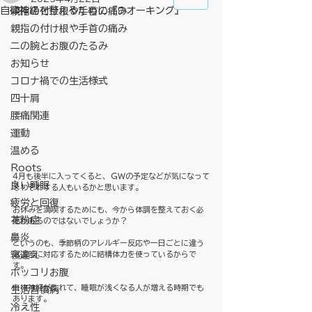
自律神経を整えるために『ウオーキング』
親指の付け根や手首の痛み
親指の付け根や手首の痛み
二の腕とお腹のたるみ
お知らせ
コロナ禍での生活様式
四十肩
腰痛関連
運動
温める
Roots
4月も後半に入ってくると、ＧＷの予定などが気になって
良い睡眠
そわそわする人もいるかと思います。
疲労と回復
お休みを満喫するためにも、今から体調を整えておく必
花粉症
要があるのではないでしょうか？
鼻炎
というのも、季節柄のアレルギー反応や一日ごとに違う
寝違え
気温差に対応するために結構体力を使っているからで
す。
ポッコリお腹
自律神経が乱れて、睡眠が浅くなる人が増える時期でも
生活習慣病
あります。
冷え性