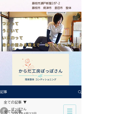
藤枝市瀬戸新屋287-2
藤枝市 焼津市 島田市 整体
つかって
うごいて
いたわって
​身体の歪みを整えて 毎日をもっと楽に
記事
全ての記事
ぽっぽさん
全ての記事
2023年4月22日