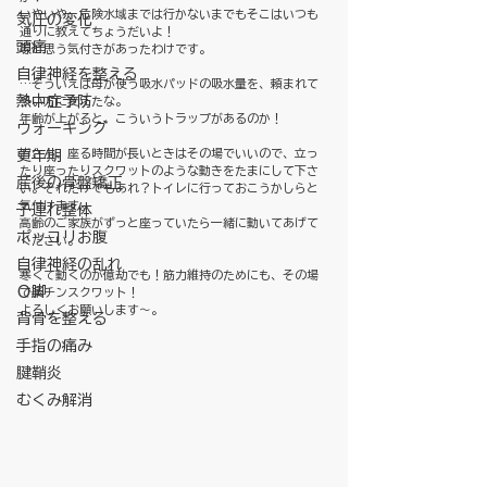
いやいや、危険水域までは行かないまでもそこはいつも
気圧の変化
通りに教えてちょうだいよ！
頭痛
等と思う気付きがあったわけです。
自律神経を整える
…そういえば母が使う吸水パッドの吸水量を、頼まれて
熱中症予防
多い方に変えたな。
年齢が上がると、こういうトラップがあるのか！
ウォーキング
皆さん、座る時間が長いときはその場でいいので、立っ
更年期
たり座ったりスクワットのような動きをたまにして下さ
産後の骨盤矯正
い。それだけでもあれ？トイレに行っておこうかしらと
気付けます。
子連れ整体
高齢のご家族がずっと座っていたら一緒に動いてあげて
ポッコリお腹
ください。
自律神経の乱れ
寒くて動くのが億劫でも！筋力維持のためにも、その場
Ｏ脚
で楽チンスクワット！
よろしくお願いします～。
背骨を整える
手指の痛み
腱鞘炎
むくみ解消