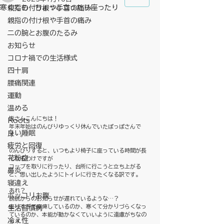
寒くても ちょっと立ったり座ったり
親指の付け根や手首の痛み
親指の付け根や手首の痛み
二の腕とお腹のたるみ
お知らせ
コロナ禍での生活様式
四十肩
腰痛関連
運動
温める
皆さんこんにちは！
Roots
年末年始はのんびりゆっくり休んでいたぽっぽさんで
良い睡眠
す…。
疲労と回復
のんびりすると、いつもより椅子に座っている時間が長
花粉症
くなるわけですが
コップを取りに行ったり、台所に行こうと立ち上がる
鼻炎
と、思い出したようにトイレに行きたくなる訳です。
寝違え
あれ？
ポッコリお腹
膀胱からのお知らせが遅れているような…？
座りすぎて麻痺しているのか、寒くて分かりづらくなっ
生活習慣病
ているのか、本能が動かなくていいように遠慮がちなの
冷え性
か？