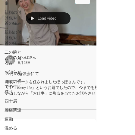
事
親指の付
け根や手
Load video
首の痛み
親指の付
け根や手
首の痛み
二の腕と
お腹のた
ぽっぽさん
るみ
5月28日
お知らせ
５月の勉強会にて
コロナ禍
最初のトークを任されましたぽっぽさんです。
での生活
「This is my life」というお題でしたので、今までを思
様式
い出しながら「お仕事」に焦点を当てたお話をさせて
いただきました。 そのお仕事に決めた理由、やめた理
四十肩
由。自分がやってみたいと純粋に選んだお仕事が一番
腰痛関連
続いています。今の整体のお仕事です。 収入がとか、
生き甲斐がとか色々生きていく上で目的があるかと思
運動
いますが、その目的を達成するためにはまず今自分の
仕事や生活が楽しくないとやる気が出ないと思いま
温める
す。 そのやる気が出る仕事との良い出会いがあったこ