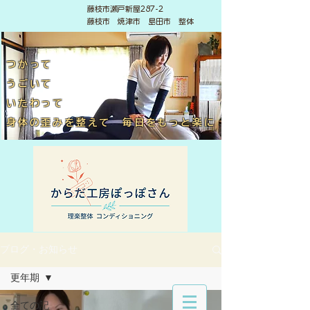
藤枝市瀬戸新屋287-2
藤枝市 焼津市 島田市 整体
つかって
うごいて
いたわって
​身体の歪みを整えて 毎日をもっと楽に
ブログ・お知らせ
更年期
全ての記