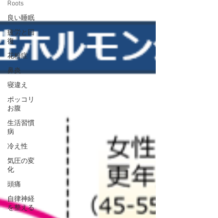
Roots
とで、社会人になってから今が一番ストレスが低い状
態で体が楽です。 ストレス社会と言われて久しいです
良い睡眠
が、自分が楽しいと思う時間が持てるかどうか、楽し
疲労と回
いことを見付けられるかどうかは、結構大きいと思い
復
ます。
花粉症
鼻炎
寝違え
ポッコリ
お腹
生活習慣
病
冷え性
気圧の変
化
頭痛
自律神経
を整える