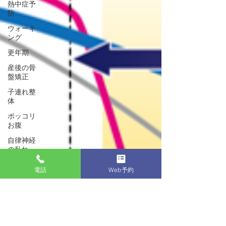
熱中症予
防
ウォーキ
ング
更年期
産後の骨
盤矯正
子連れ整
体
ポッコリ
お腹
自律神経
の乱れ
Ｏ脚
電話
Web予約
背骨を整
える
手指の痛
み