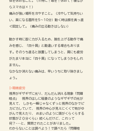
体を休めること。（※特に！眼を！休めて！寝なが
らスマホは×！）
痛みが強い場所を冷やすこと。（冷やして気持ちい
い、楽になる箇所を5～10分）動く時は顔を真っ直
ぐ固定して。（痛みの出る動きはしない）
動かす時に首に力が入るため、腕を上げる動作で痛
みを感じ、「四十肩」と勘違いする場合もありま
す。そのうち直ると放置してしまうと、肩にも疲労
がたまり本当に「四十肩」になってしまうかもしれ
ません。
なかなか消えない痛みは、早いうちに取り除きまし
ょう。
▷眼精疲労
視界がギザギザに光り、だんだん消える現象「閃輝
暗点」
視界のはしに稲妻のようなギザギザの光が
見えて、 しかも一瞬じゃなくずっと視界のなかでピ
カピカしていて、 視界の中心が見えにくくて物がゆ
がんで見えたり、 めまいのように頭がくらくらする
状態が２０分くらい 続くんだけど、これって
何？･･･と、質問されたことがありました。
わからないことは調べよう！で調べたら「閃輝暗