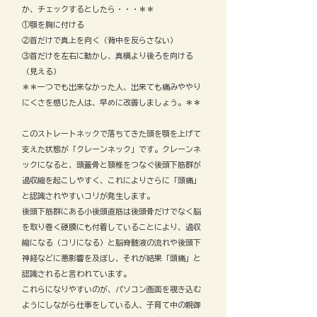
か、チェックするとしたら・・・＊＊
①顎を胸に付ける
②首だけで真上を向く（背中を反らさない）
③首だけを左右に動かし、真横より後ろを向ける
（見える）
＊＊一つでも出来なかった人、出来ても痛みややり
にくさを感じた人は、早めに改善しましょう。＊＊
このストレートネックで落ちてきた頭を顎を上げて
支えた状態が「クレーンネック」です。クレーンネ
ックになると、頭蓋骨と頚椎をつなぐ後頭下筋群が
過収縮を起こしやすく、これによりさらに「頭痛」
と認識されやすいコリが発生します。
後頭下筋群にある小後頭直筋は後頭骨だけでなく脳
を取り巻く硬膜にも付着していることにより、過収
縮になる（コリになる）と脳脊髄液の流れや後頭下
神経などに悪影響を及ぼし、それが結果「頭痛」と
認識されると言われています。
これらになりやすいのが、パソコン画面を覗き込む
ようにしながら仕事をしている人、子育て中の親御