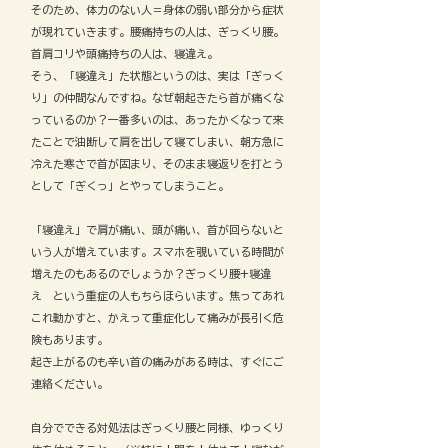
そのため、体力のない人＝身体の弱い部分から症状
が現れていきます。腰痛持ちの人は、ぎっくり腰。
首肩コリや頭痛持ちの人は、寝違え。
そう、「寝違え」た状態というのは、実は「ぎっく
り」の仲間なんですね。なぜ朝起きたら首が痛くな
っているのか？一番多いのは、あったかくなって来
たことで油断して肩を出して寝てしまい、朝方急に
冷えた寒さで首が固まり、そのまま寝返りを打とう
として「ぎくっ」とやってしまうこと。
「寝違え」で肩が痛い、頭が痛い、首が回らないと
いう人が増えています。スマホを覗いている時間が
増えたのもあるのでしょうか？ぎっくり腰+寝違
え という重症の人もちらほらいます。焦ってあれ
これ動かすと、かえって重症化して痛みが長引く危
険もあります。
起き上がるのも辛い首の痛みがある時は、すぐにご
連絡ください。
自分でできる対処法はぎっくり腰と同様、ゆっくり