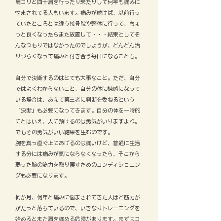
肩コリと四十肩を行ったり来たりして何年も痛みに
悩まされてる人もいます。痛みが続けば、以前行っ
ていたところとは違う接骨院や整体に行って、ちょ
っと良くなったらまた放置して・・・結果としてそ
んなつもりではなかったのでしょうが、どんどん治
りづらくなって痛みと付き合う毎日になることも。
自分で決断するのはとても大事なこと。ただ、自分
ではよくわからないこと、自分の体に鈍感になって
いる場合は、あえて第三者に判断を委ねるという
「決断」も必要になってきます。自分の体を一時的
にとはいえ、人に預けるのは勇気がいりますよね。
でもその勇気がいい結果を生むのです。
腕を真っ直ぐ上にあげるのは痛いけど、普通に生活
する分には痛みが気にならなくなったら、そこから
弱った腕の筋力を取り戻すためのコンディショニン
グも必要になります。
何か月、何年と痛みに悩まされてきた人ほど筋力が
がたっと落ちているので、いきなりトレーニングを
始めるとまた肩を痛める危険があります。まずはコ