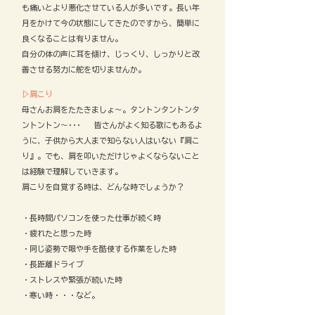
も痛いとより悪化させている人が多いです。長い年
月をかけて今の状態にしてきたのですから、簡単に
良くなることは有りません。
自分の体の声に耳を傾け、じっくり、しっかりと改
善させる努力に舵を切りませんか。
▷肩こり
母さんお肩をたたきましょ～。タントンタントンタ
ントントン～･･･ 皆さんがよく知る歌にもあるよ
うに、子供から大人まで知らない人はいない『肩こ
り』。でも、肩を叩いただけじゃよくならないこと
は経験で理解していきます。​
肩こりを自覚する時は、どんな時でしょうか？
・長時間パソコンを使った仕事が続く時
・疲れたと思った時
・同じ姿勢で眼や手を酷使する作業をした時
・長距離ドライブ
・ストレスや緊張が続いた時
・寒い時・・・など。