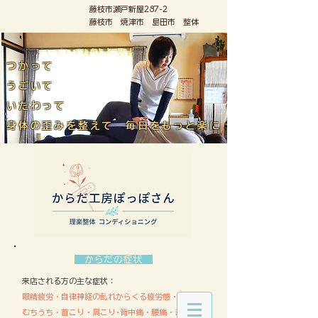
藤枝市瀬戸新屋287-2
藤枝市 焼津市 島田市 整体
つかって
うごいて
いたわって
​身体の歪みを整えて 毎日をもっと楽に
からだの症状
来店される方の主な症状：
眼精疲労・自律神経の乱れからくる疲労感・頭痛・
むちうち・首こり・肩こり･背中痛・腰痛・ぎっく