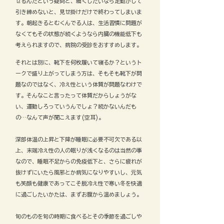
せるんだという疑問と、細くしたいなら足動かして
引き締めないと、見せ掛けだけで終わってしまいま
す。朝起きるとむくんでる人は、生活習慣に問題が
なくてもその状態が続くようなら内臓の機能低下も
考えられますので、病院の受診をおすすめします。
それとは別に、靴下を何枚履いて寝るか？というト
ークで盛り上がってしまう方は、そもそも靴下が問
題なのではなく、冷え性という体質が問題なわけで
す。そんなこと言ったって体質だからしょうがな
い、運動しろっていうんでしょ？続かないんだも
の…なんて声が聞こえます(空耳)。
深部体温の上昇と下降が睡眠に必要不可欠である以
上、末端冷え性の人の眠りが浅くなるのは当然の事
なので、睡眠不足からの免疫低下と、さらに疲れが
抜けずにいたら風邪とか病気になりやすいし、元気
も笑顔も健康であってこそ脱冷え性で寒い冬を快適
に過ごしたいかたは、まずお腹から温めましょう。
旬のものを旬の時期に食べるとその季節を過ごしや