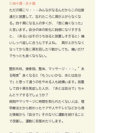
​▷四十肩​・五十肩
ただの肩こり・・・みんながなるんだからこの位普
通だと放置して、忘れたころに肩が上がらなくな
る。四十肩になる人の多くが、「急に痛くなった」
と言います。自分の体の変化に鈍感になりすぎる
と、（あるいはそのうち治ると放置しすぎると）痛
いしっぺ返しに合うんですよね。 肩が上がらなく
なってから急に肩を回したり動かしても、痛いだけ
でちっとも良くならない。
整形外科、接骨院、整体、マッサージ・・・。”あ
る程度”良くなると「もういいかな、あとは自分
で」と思って通うのをやめる人も結構います。放置
して四十肩を発症した人が、「あとは自分で」ちゃ
んとケアするでしょうか？
病院やマッサージに時間を取られたくない人は、理
学療法士から教わったケアや人やテレビなどから得
た情報から「自分で」それなりに運動を続けること
で改善し、運動に目覚めたりします。