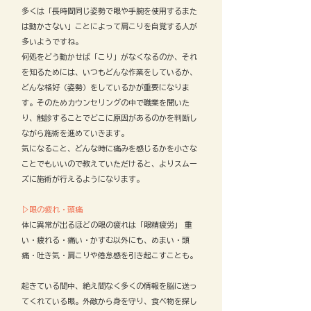
多くは「長時間同じ姿勢で眼や手腕を使用するまた
は動かさない」ことによって肩こりを自覚する人が
多いようですね。
何処をどう動かせば「こり」がなくなるのか、それ
を知るためには、いつもどんな作業をしているか、
どんな格好（姿勢）をしているかが重要になりま
す。そのためカウンセリングの中で職業を聞いた
り、触診することでどこに原因があるのかを判断し
ながら施術を進めていきます。
気になること、どんな時に痛みを感じるかを小さな
ことでもいいので教えていただけると、よりスムー
ズに施術が行えるようになります。
▷眼の疲れ・頭痛
体に異常が出るほどの眼の疲れは「眼精疲労」 重
い・疲れる・痛い・かすむ以外にも、めまい・頭
痛・吐き気・肩こりや倦怠感を引き起こすことも。
起きている間中、絶え間なく多くの情報を脳に送っ
てくれている眼。外敵から身を守り、食べ物を探し