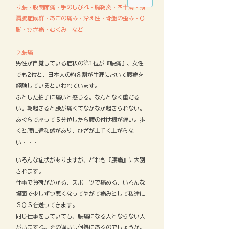
り腰・股関節痛・手のしびれ・腱鞘炎・四十肩・頸
肩腕症候群・あごの痛み・冷え性・骨盤の歪み・Ｏ
脚・ひざ痛・むくみ など
▷腰痛
男性が自覚している症状の第1位が『腰痛』、女性
でも2位と、日本人の約８割が生涯において腰痛を
経験しているといわれています。
ふとした拍子に痛いと感じる。なんとなく重だる
い。朝起きると腰が痛くてなかなか起きられない。
あぐらで座って５分位したら腰の付け根が痛い。歩
くと腰に違和感があり、ひざが上手く上がらな
い・・・
いろんな症状がありますが、どれも『腰痛』に大別
されます。
仕事で負荷がかかる、スポーツで痛める、いろんな
場面で少しずつ悪くなってやがて痛みとして私達に
ＳＯＳを送ってきます。
同じ仕事をしていても、腰痛になる人とならない人
がいますね。その違いは何処にあるのでしょうか。