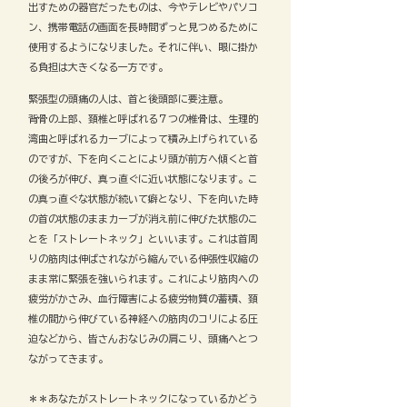
出すための器官だったものは、今やテレビやパソコ
ン、携帯電話の画面を長時間ずっと見つめるために
使用するようになりました。それに伴い、眼に掛か
る負担は大きくなる一方です。
緊張型の頭痛の人は、首と後頭部に要注意。
背骨の上部、頚椎と呼ばれる７つの椎骨は、生理的
湾曲と呼ばれるカーブによって積み上げられている
のですが、下を向くことにより頭が前方へ傾くと首
の後ろが伸び、真っ直ぐに近い状態になります。こ
の真っ直ぐな状態が続いて癖となり、下を向いた時
の首の状態のままカーブが消え前に伸びた状態のこ
とを「ストレートネック」といいます。これは首周
りの筋肉は伸ばされながら縮んでいる伸張性収縮の
まま常に緊張を強いられます。これにより筋肉への
疲労がかさみ、血行障害による疲労物質の蓄積、頚
椎の間から伸びている神経への筋肉のコリによる圧
迫などから、皆さんおなじみの肩こり、頭痛へとつ
ながってきます。
＊＊あなたがストレートネックになっているかどう