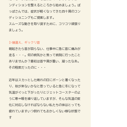
ンディションを整えるところから始めましょう。
ぽ
っぽさんでは、症状が軽くなってきた四十肩のコン
ディショニングもご提案します。
スムーズな動きを取り戻すために、コツコツ頑張り
ましょう。
▷寝違え、ギックリ首
朝起きたら首が回らない、仕事中に急に首に痛みが
走る・・・。何の病気かと焦って病院に行ったこと
ありませんか？最初は首や肩が重い、凝ったなあ。
その程度だったのに・・・
近年はスカッとした晴れの日にポーンと暑くなった
り、秋が来ないかなと思っていると急に冬になって
気温がぐっと下がったりとジェットコースターのよ
うに寒⇔暖を繰り返していますが、そんな気温の変
化に対応しなければならない私たちの体はとっても
疲れていますいつ倒れてもおかしくない様な状態で
す