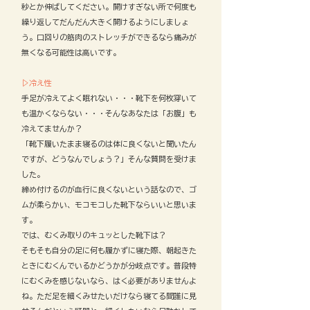
秒とか伸ばしてください。開けすぎない所で何度も
繰り返してだんだん大きく開けるようにしましょ
う。
口回りの筋肉のストレッチができるなら痛みが
無くなる可能性は高いです。​
▷冷え性
手足が冷えてよく眠れない・・・靴下を何枚穿いて
も温かくならない・・・そんなあなたは「お腹」も
冷えてませんか？
「靴下履いたまま寝るのは体に良くないと聞いたん
ですが、どうなんでしょう？」そんな質問を受けま
した。
締め付けるのが血行に良くないという話なので、ゴ
ムが柔らかい、モコモコした靴下ならいいと思いま
す。
では、むくみ取りのキュッとした靴下は？
そもそも自分の足に何も履かずに寝た際、朝起きた
ときにむくんでいるかどうかが分岐点です。普段特
にむくみを感じないなら、はく必要がありませんよ
ね。ただ足を細くみせたいだけなら寝てる間誰に見