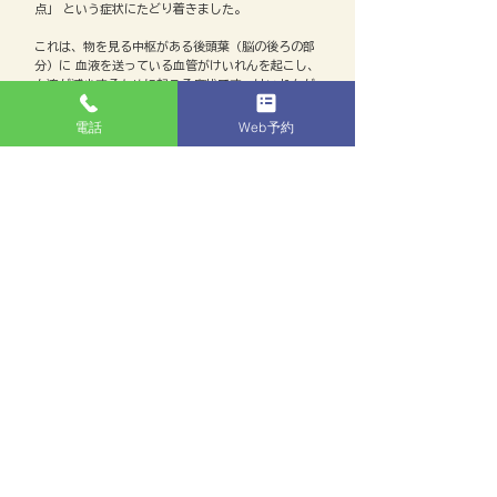
点」 という症状にたどり着きました。
これは、物を見る中枢がある後頭葉（脳の後ろの部
分）に 血液を送っている血管がけいれんを起こし、
血流が減少するために起こる症状です。けいれんが
治まって血管が開くと、 血液が大量に流れ込むた
め、これによって頭痛が起きるということ。改めて
電話
Web予約
聞くと、その子も頭痛がすることが解りました。こ
れら症状は若年の場合、年齢と共に回数も減り その
内にほとんど起こらなくなるようです。
中年の場合で、閃輝性暗点だけあって、その後に頭
痛を伴わない場合は、まれに脳梗塞、脳動静脈奇
形、脳腫瘍や、 血栓による一過性の脳循環障害が原
因である可能性があるので、数日間は注意が必要で
す。
大半は眼球の異常ではなく、ストレスがたまり、ホ
ッとしたときに この症状に見舞われることが多いこ
とが解っており、チョコレートやワインの飲食でな
りやすいと言われてます。症状が出た人は、これら
の摂取を控えるように心がけてください。
質問してきた方は「会議とか仕事が溜まってきた
り、上手くいかなくてイライラしてるときになる。
他の時は大丈夫だからやっぱストレスかな。これが
始まると３０分は仕事にならなくてこまる」とのこ