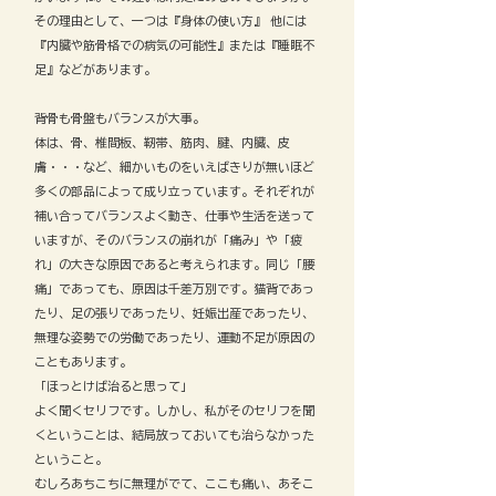
その理由として、一つは『身体の使い方』 他には
『内臓や筋骨格での病気の可能性』または『睡眠不
足』などがあります。
背骨も骨盤もバランスが大事。
体は、骨、椎間板、靭帯、筋肉、腱、内臓、皮
膚・・・など、細かいものをいえばきりが無いほど
多くの部品によって成り立っています。それぞれが
補い合ってバランスよく動き、仕事や生活を送って
いますが、そのバランスの崩れが「痛み」や「疲
れ」の大きな原因であると考えられます。同じ「腰
痛」であっても、原因は千差万別です。猫背であっ
たり、足の張りであったり、妊娠出産であったり、
無理な姿勢での労働であったり、運動不足が原因の
こともあります。
「ほっとけば治ると思って」
よく聞くセリフです。しかし、私がそのセリフを聞
くということは、結局放っておいても治らなかった
ということ。
むしろあちこちに無理がでて、ここも痛い、あそこ