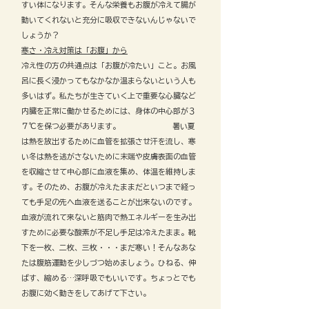
すい体になります。そんな栄養もお腹が冷えて腸が
動いてくれないと充分に吸収できないんじゃないで
しょうか？
寒さ・冷え対策は「お腹」から
冷え性の方の共通点は「お腹が冷たい」こと。お風
呂に長く浸かってもなかなか温まらないという人も
多いはず。私たちが生きていく上で重要な心臓など
内臓を正常に働かせるためには、
身体の中心部が３
７℃を保つ必要があります。
暑い夏
は熱を放出するために血管を拡張させ汗を流し、寒
い冬は熱を逃がさないために末端や皮膚表面の血管
を収縮させて中心部に血液を集め、体温を維持しま
す。
そのため、お腹が冷えたままだといつまで経っ
ても手足の先へ血液を送ることが出来ないのです。
血液が流れて来ないと筋肉で熱エネルギーを生み出
すために必要な酸素が不足し手足は冷えたまま。
靴
下を一枚、二枚、三枚・・・まだ寒い！そんなあな
たは腹筋運動を少しづつ始めましょう。
ひねる、伸
ばす、縮める…深呼吸でもいいです。ちょっとでも
お腹に効く動きをしてあげて下さい。