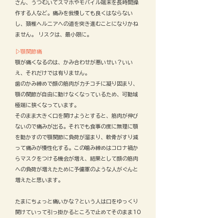
さん、うつむいてスマホやモバイル端末を長時間操
作する人など。痛みを我慢しても良くはならない
し、頚椎ヘルニアへの道を突き進むことになりかね
ません。 リスクは、最小限に。
▷顎関節痛
顎が痛くなるのは、かみ合わせが悪いせい？いい
え、それだけでは有りません。
歯のかみ締めで顔の筋肉がカチコチに凝り固まり、
顎の関節が自由に動けなくなっているため、可動域
極端に狭くなっています。
そのまま大きく口を開けようとすると、筋肉が伸び
ないので痛みが出る。
それでも食事の度に無理に顎
を動かすので顎関節に負荷が溜まり、軟骨がすり減
って痛みが慢性化する。
この噛み締めはコロナ禍か
らマスクをつける機会が増え、結果として顔の筋肉
への負荷が増えたために予備軍のような人がぐんと
増えたと思います。
たまにちょっと痛いかな？という人は口をゆっくり
開けていって引っ掛かるところで止めてそのまま10